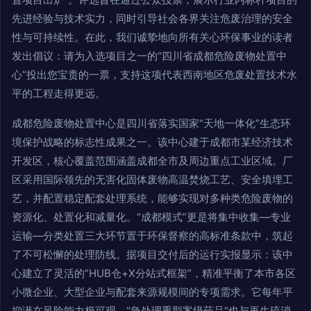
先进经验与技术实力，同时引导社会各界关注危废治理的安全
性与可持续性。在此，我们诚挚地向所有关心环保事业的读者
发出倡议：请为入选项目之一的“四川省成都危险废物处置中
心”投出您宝贵的一票，支持这项代表西南地区危废处置技术水
平的工程走得更远。
成都危险废物处置中心是四川省落实国家“天地一体化”生态环
境保护战略的标志性成果之一。该中心建于成都市某经济技术
开发区，核心覆盖范围涵盖成都全市及周边重点工业区域。厂
区采用国际领先的无害化固体废物高温焚烧工艺、安全填埋工
艺，并配置稳定配套处理系统，能够实现对多种类危险废物的
资源化、处置化和减量化。“成都模式”更是将集中收集—专业
运输—分类处置三大环节置于环保督察的高标准条款中，筑起
了不可松懈的处理防线。据项目交付后的运行实报显示：该中
心建立了灵活的“HUB仓+X分站式框架”，精准平衡了本市各区
小微企业、大型企业与配套来源规模间的专项需求。它每年平
抑潜在风险能力极可观，“急处理重型案级药品“也与再生硫消