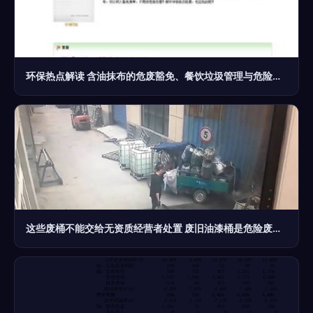
环保热点解读 含油抹布的危废豁免、餐饮垃圾管理与危险废物经营要点
这些废桶不能交给无资质经营者处置 废旧油漆桶是危险废物，擅自加工处理后果很严重