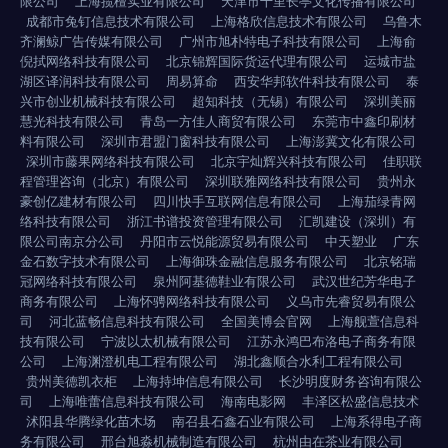
限公司
上海揽檀实业有限公司
天津市十里长亭文化传播有限公司
成都市兔钉信息技术有限公司
上海格欣信息技术有限公司
乌鲁木
齐澜鲸广告传媒有限公司
广州市旭朴特电子科技有限公司
上海俞
倪拭网络科技有限公司
北京锦辉国际货运代理有限公司
运城市盐
湖区译润科技有限公司
周易算命
西安华邦软件科技有限公司
泰
兴市创业机械科技有限公司
超知科技（无锡）有限公司
深圳美丽
慧光科技有限公司
青岛一方佳人商贸有限公司
东莞市中鑫印刷材
料有限公司
深圳市君盟门窗科技有限公司
上海澎冀文化有限公司
深圳市藤果网络科技有限公司
北京宇灿辉兴科技有限公司
佳职联
程管理咨询（北京）有限公司
深圳联雅网络科技有限公司
贵州永
豪创亿建材有限公司
四川快手互联网信息有限公司
上海茄绿青网
络科技有限公司
浙江书谱投资管理有限公司
汇凯建设（深圳）有
限公司南京分公司
丹阳市云悦能源贸易有限公司
中天塑业
广东
金石数字技术有限公司
上海御珠金融信息服务有限公司
北京铭瑞
冠网络科技有限公司
泉州阿基德鞋业有限公司
武汉世纪芳华电子
商务有限公司
上海怀骋网络科技有限公司
义乌市先睿贸易有限公
司
河北蓝畅信息科技有限公司
全国美博会官网
上海舰萱信息科
技有限公司
宁波以太机械有限公司
江苏永鸿巴布洛电子商务有限
公司
上海渊澄机电工程有限公司
湖北鑫顺合水利工程有限公司
贵州美德凯衣柜
上海持坤信息有限公司
长沙明度财务咨询有限公
司
上海唯蕾信息科技有限公司
海南电影网
丰泽区松盛信息技术
沭阳县华腾绿化苗木场
南召县石鑫石业有限公司
上海系得电子商
务有限公司
邢台旭淼机械制造有限公司
杭州由在茶业有限公司